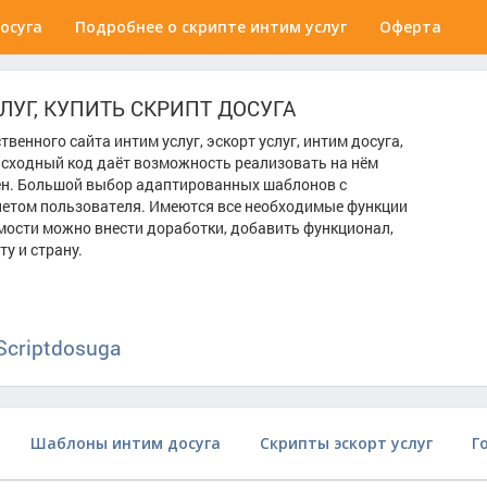
осуга
Подробнее о скрипте интим услуг
Оферта
УГ, КУПИТЬ СКРИПТ ДОСУГА
енного сайта интим услуг, эскорт услуг, интим досуга,
исходный код даёт возможность реализовать на нём
ен. Большой выбор адаптированных шаблонов с
етом пользователя. Имеются все необходимые функции
мости можно внести доработки, добавить функционал,
у и страну.
criptdosuga
Шаблоны интим досуга
Скрипты эскорт услуг
Г