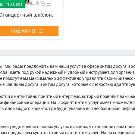
а: 110 usdt
С
т
а
н
д
а
р
т
н
ы
й
ш
а
б
л
о
н
.
.
ПОДРОБНЕЕ
! Мы рады предложить вам наши услуги в сфере интим досуга и эс
егда иметь под рукой надежный и удобный инструмент для органи
ые помогут вам максимально эффективно управлять своим бизнесом
ые шаблоны досуга и интим досуга, которые с легкостью адаптирую
остой и интуитивно понятный интерфейс, который позволит вам быс
се финансовые операции. Наш скрипт интим услуг имеет множество
ь для каждого клиента, где будет указана вся необходимая информ
вки уведомлений о новых услугах и акциях, что позволит вам прив
, мы предлагаем купить готовый сайт интим услуг. Наши специалис