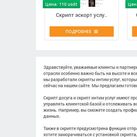
Цена: 110 usdt
Цен
С
к
р
и
п
т
э
с
к
о
р
т
у
с
л
у
.
.
ПОДРОБНЕЕ
Здравствуйте, уважаемые клиенты и партнеры
отрасли особенно важно быть на высоте и вс
мы разработали скрипты интим услуг, котор
сейчас на нашем сайте. Мы предлагаем готов
Скрипт досуга и скрипт интим услуг имеют пр
управлять клиентской базой и отслеживать в
жизнь. Например, вы сможете создать профил
данных.
Также в скрипте предусмотрена функция отпра
хотите заморачиваться с установкой скрипта