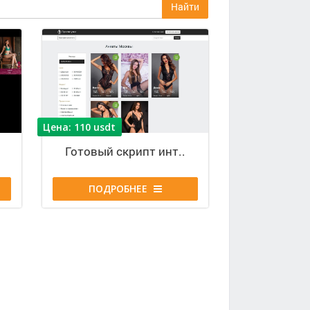
Найти
Цена: 110 usdt
Г
о
т
о
в
ы
й
с
к
р
и
п
т
и
н
т
.
.
ПОДРОБНЕЕ