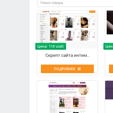
Цена: 110 usdt
Цен
С
к
р
и
п
т
с
а
й
т
а
и
н
т
и
м
.
.
ПОДРОБНЕЕ