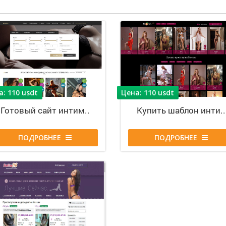
а: 110 usdt
Цена: 110 usdt
Г
о
т
о
в
ы
й
с
а
й
т
и
н
т
и
м
.
.
К
у
п
и
т
ь
ш
а
б
л
о
н
и
н
т
и
.
.
ПОДРОБНЕЕ
ПОДРОБНЕЕ